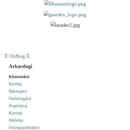
Toggle
navigat
Ordbog
Arkæologi
Klemensker
Barnhøj
Bjørnegård
Duebjerggård
Hoglebjerg
Kurehøj
Møllehøj
Simlegaardsbakker