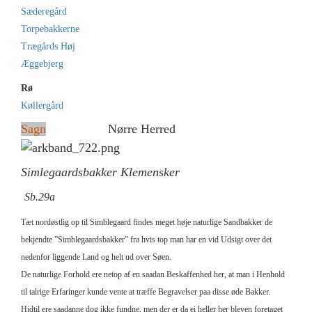
Sæderegård
Torpebakkerne
Trægårds Høj
Æggebjerg
Rø
Køllergård
Sagn
Nørre Herred
Simlegaardsbakker Klemensker
Sb.29a
Tæt nordøstlig op til Simblegaard findes meget høje naturlige Sandbakker de
bekjendte ”Simblegaardsbakker” fra hvis top man har en vid Udsigt over det
nedenfor liggende Land og helt ud over Søen.
De naturlige Forhold ere netop af en saadan Beskaffenhed her, at man i Henhold
til talrige Erfaringer kunde vente at træffe Begravelser paa disse øde Bakker.
Hidtil ere saadanne dog ikke fundne, men der er da ei heller her bleven foretaget