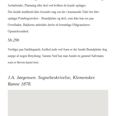
Jordarbeider, Plantning eller desl ved hvilken de kunde opdages.
Det skulde imidlertid ikke forundre mig om der i kommende Tider her blev
opdaget Pottebegravelser – Brandpletter og desl, som ikke kan ses paa
Overfladen. Bakkerne anbefales derfor til fremtidige Oldgranskeres
Opmærksomhed.
Sb.29b
Vestligst paa Simblegaards Jordlod nede ved Aaen er der fundet Brandpletter dog
næppe af nogen Betydning. Samme Sted har man fundet en gammel Sølvmønt,
som er bleven kastet bort.
J.A. Jørgensen. Sognebeskrivelse, Klemensker.
Rønne 1878.