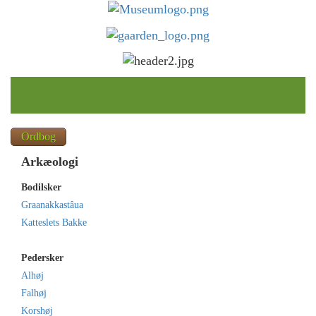
Toggle
navigat
Ordbog
Arkæologi
Bodilsker
Graanakkastâua
Katteslets Bakke
Pedersker
Alhøj
Falhøj
Korshøj