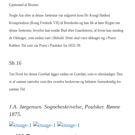
Gjenstand af Bronze.
Nogle Aar efter at denne Jættestue var udgravet kom Hs Kongl Høihed
Kronprindsen (Kong Frederik VII) til Bornholm og han fik at høre Rygtet om
denne Jættestue, hvorfor han sendte Bud efter Gaardeieren, af hvem han modtog
de Oldsager, som endnu vare i Behold. Dette skal være tildraget sig i Præst
Købkes Tid som var Præst i Paulsker fra 1832-39.
Sb.16
Tæt Nord for denne Gravhøi ligger endnu en Gravhøi, som er ubeskadiget. Den
er af samme størrelse som den ovenfor beskrevne og hidrører formodentlig fra
samme Tid.
J.A. Jørgensen. Sognebeskrivelse, Poulsker. Rønne
1875.