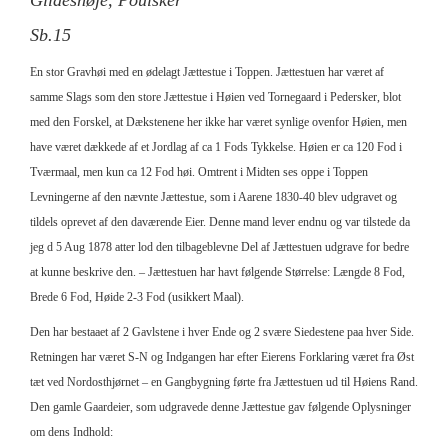
Sb.15
En stor Gravhøi med en ødelagt Jættestue i Toppen. Jættestuen har været af
samme Slags som den store Jættestue i Høien ved Tornegaard i Pedersker, blot
med den Forskel, at Dækstenene her ikke har været synlige ovenfor Høien, men
have været dækkede af et Jordlag af ca 1 Fods Tykkelse. Høien er ca 120 Fod i
Tværmaal, men kun ca 12 Fod høi. Omtrent i Midten ses oppe i Toppen
Levningerne af den nævnte Jættestue, som i Aarene 1830-40 blev udgravet og
tildels oprevet af den daværende Eier. Denne mand lever endnu og var tilstede da
jeg d 5 Aug 1878 atter lod den tilbageblevne Del af Jættestuen udgrave for bedre
at kunne beskrive den. – Jættestuen har havt følgende Størrelse: Længde 8 Fod,
Brede 6 Fod, Høide 2-3 Fod (usikkert Maal).
Den har bestaaet af 2 Gavlstene i hver Ende og 2 svære Siedestene paa hver Side.
Retningen har været S-N og Indgangen har efter Eierens Forklaring været fra Øst
tæt ved Nordosthjørnet – en Gangbygning førte fra Jættestuen ud til Høiens Rand.
Den gamle Gaardeier, som udgravede denne Jættestue gav følgende Oplysninger
om dens Indhold: