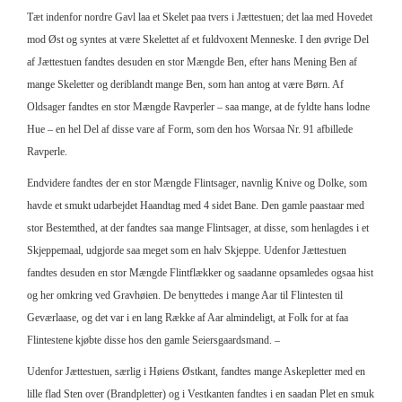
Tæt indenfor nordre Gavl laa et Skelet paa tvers i Jættestuen; det laa med Hovedet
mod Øst og syntes at være Skelettet af et fuldvoxent Menneske. I den øvrige Del
af Jættestuen fandtes desuden en stor Mængde Ben, efter hans Mening Ben af
mange Skeletter og deriblandt mange Ben, som han antog at være Børn. Af
Oldsager fandtes en stor Mængde Ravperler – saa mange, at de fyldte hans lodne
Hue – en hel Del af disse vare af Form, som den hos Worsaa Nr. 91 afbillede
Ravperle.
Endvidere fandtes der en stor Mængde Flintsager, navnlig Knive og Dolke, som
havde et smukt udarbejdet Haandtag med 4 sidet Bane. Den gamle paastaar med
stor Bestemthed, at der fandtes saa mange Flintsager, at disse, som henlagdes i et
Skjeppemaal, udgjorde saa meget som en halv Skjeppe. Udenfor Jættestuen
fandtes desuden en stor Mængde Flintflækker og saadanne opsamledes ogsaa hist
og her omkring ved Gravhøien. De benyttedes i mange Aar til Flintesten til
Geværlaase, og det var i en lang Række af Aar almindeligt, at Folk for at faa
Flintestene kjøbte disse hos den gamle Seiersgaardsmand. –
Udenfor Jættestuen, særlig i Høiens Østkant, fandtes mange Askepletter med en
lille flad Sten over (Brandpletter) og i Vestkanten fandtes i en saadan Plet en smuk