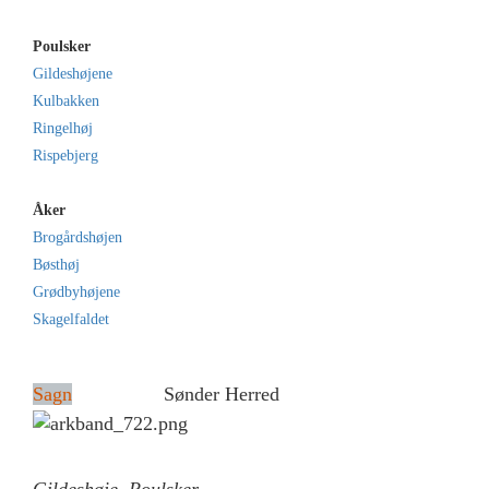
Poulsker
Gildeshøjene
Kulbakken
Ringelhøj
Rispebjerg
Åker
Brogårdshøjen
Bøsthøj
Grødbyhøjene
Skagelfaldet
Sagn
Sønder Herred
Gildeshøje, Poulsker