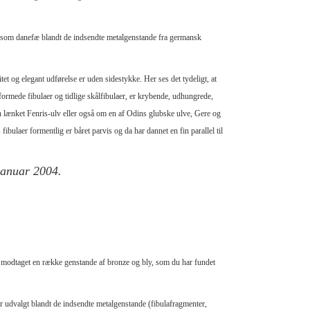
t som danefæ blandt de indsendte metalgenstande fra germansk
et og elegant udførelse er uden sidestykke. Her ses det tydeligt, at
ormede fibulaer og tidlige skålfibulaer, er krybende, udhungrede,
en lænket Fenris-ulv eller også om en af Odins glubske ulve, Gere og
bulaer formentlig er båret parvis og da har dannet en fin parallel til
 januar 2004.
odtaget en række genstande af bronze og bly, som du har fundet
 udvalgt blandt de indsendte metalgenstande (fibulafragmenter,