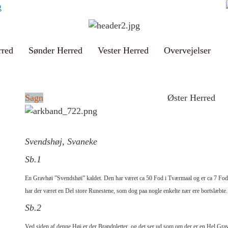
rred
Sønder Herred
Vester Herred
Overvejelser
Sagn
Øster Herred
Svendshøj, Svaneke
Sb.1
En Gravhøi ”Svendshøi” kaldet. Den har været ca 50 Fod i Tværmaal og er ca 7 Fo
har der været en Del store Runestene, som dog paa nogle enkelte nær ere bortslæbte
Sb.2
Ved siden af denne Høi er der Brandpletter, og det ser ud som om der er en Hel Gra