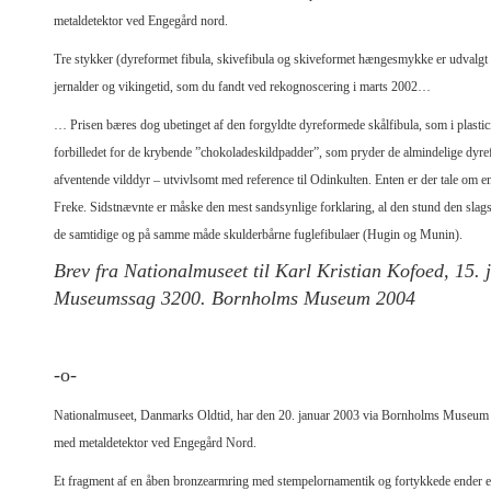
metaldetektor ved Engegård nord.
Tre stykker (dyreformet fibula, skivefibula og skiveformet hængesmykke er udvalg
jernalder og vikingetid, som du fandt ved rekognoscering i marts 2002…
… Prisen bæres dog ubetinget af den forgyldte dyreformede skålfibula, som i plasticit
forbilledet for de krybende ”chokoladeskildpadder”, som pryder de almindelige dyref
afventende vilddyr – utvivlsomt med reference til Odinkulten. Enten er der tale om 
Freke. Sidstnævnte er måske den mest sandsynlige forklaring, al den stund den slags fi
de samtidige og på samme måde skulderbårne fuglefibulaer (Hugin og Munin).
Brev fra Nationalmuseet til Karl Kristian Kofoed, 15.
Museumssag 3200. Bornholms Museum 2004
-o-
Nationalmuseet, Danmarks Oldtid, har den 20. januar 2003 via Bornholms Museum m
med metaldetektor ved Engegård Nord.
Et fragment af en åben bronzearmring med stempelornamentik og fortykkede ender er