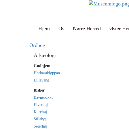
Hjem
Os
Nørre Herred
Øster He
Ordbog
Arkæologi
Gudhjem
Horkarakløppan
Lillevang
Ibsker
Bavnebakke
Elverhøj
Kurehøj
Sillehøj
Seierhøj