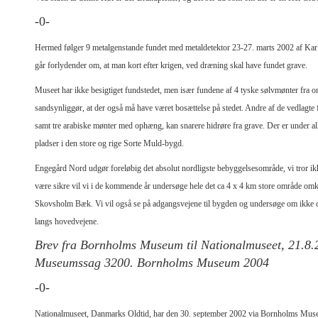
-0-
Hermed følger 9 metalgenstande fundet med metaldetektor 23-27. marts 2002 af Karl
går forlydender om, at man kort efter krigen, ved dræning skal have fundet grave.
Museet har ikke besigtiget fundstedet, men især fundene af 4 tyske sølvmønter fra o
sandsynliggør, at der også må have været bosættelse på stedet. Andre af de vedlagte
samt tre arabiske mønter med ophæng, kan snarere hidrøre fra grave. Der er under a
pladser i den store og rige Sorte Muld-bygd.
Engegård Nord udgør foreløbig det absolut nordligste bebyggelsesområde, vi tror i
være sikre vil vi i de kommende år undersøge hele det ca 4 x 4 km store område omk
Skovsholm Bæk. Vi vil også se på adgangsvejene til bygden og undersøge om ikke 
langs hovedvejene.
Brev fra Bornholms Museum til Nationalmuseet, 21.8.
Museumssag 3200. Bornholms Museum 2004
-0-
Nationalmuseet, Danmarks Oldtid, har den 30. september 2002 via Bornholms Mus