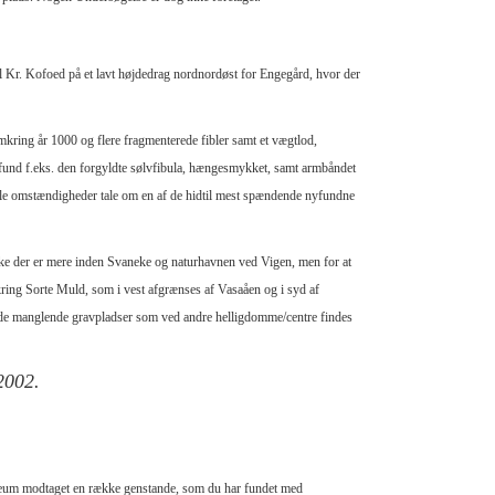
 Kr. Kofoed på et lavt højdedrag nordnordøst for Engegård, hvor der
mkring år 1000 og flere fragmenterede fibler samt et vægtlod,
 fund f.eks. den forgyldte sølvfibula, hængesmykket, samt armbåndet
lle omstændigheder tale om en af de hidtil mest spændende nyfundne
kke der er mere inden Svaneke og naturhavnen ved Vigen, men for at
ring Sorte Muld, som i vest afgrænses af Vasaåen og i syd af
de manglende gravpladser som ved andre helligdomme/centre findes
2002.
eum modtaget en række genstande, som du har fundet med