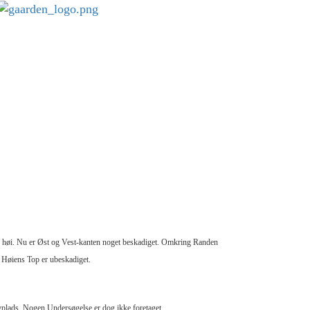
d høi. Nu er Øst og Vest-kanten noget beskadiget. Omkring Randen
. Høiens Top er ubeskadiget.
vplads. Nogen Undersøgelse er dog ikke foretaget.